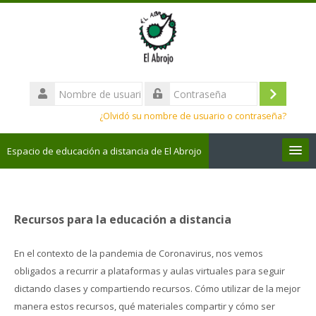
Salta
al
contenido
principal
Nombre
de
Acceder
Contraseña
usuario
¿Olvidó su nombre de usuario o contraseña?
Espacio de educación a distancia de El Abrojo
Todos los cursos
Recursos para la educación a distancia
Mis Cursos
En el contexto de la pandemia de Coronavirus, nos vemos
Español - Internacional ‎(es)‎
obligados a recurrir a plataformas y aulas virtuales para seguir
Buscar
dictando clases y compartiendo recursos. Cómo utilizar de la mejor
cursos
Envi
manera estos recursos, qué materiales compartir y cómo ser